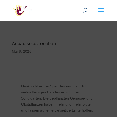
Anbau selbst erleben
Mai 8, 2026
Dank zahlreicher Spenden und natürlich
vielen fleißigen Händen erblüht der
Schulgarten. Die gepflanzten Gemüse- und
Obstpflanzen haben mehr und mehr Blüten
und lassen auf eine vielseitige Ernte hoffen.