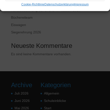
Wir trauern um Vincent
Cookie-Richtlinie
Datenschutzerklärung
Impressum
Kunstausstellung der 3. und 4. Klassen 2026
Büchereiteam
Eiswagen
Siegerehrung 2026
Neueste Kommentare
Es sind keine Kommentare vorhanden.
Archive
Kategorien
Juli 2026
Allgemein
Juni 2026
Schuleinblicke
Mai 2026
Start