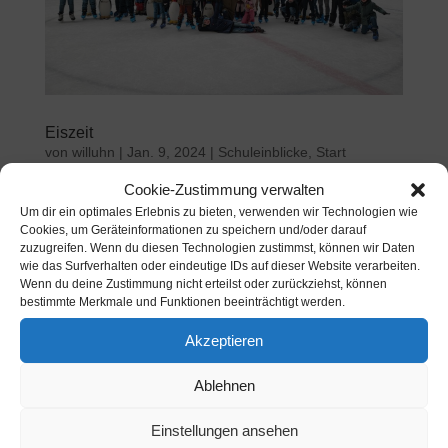
Eiszeit
von
willuhn
|
Jan. 9, 2024
|
Schuleinblicke
,
Start
Cookie-Zustimmung verwalten
Auch in diesem Jahr haben wir wieder einen Ausflug in
Um dir ein optimales Erlebnis zu bieten, verwenden wir Technologien wie
die Duisburger Eishalle gemacht. Nach dem tollen Tag
Cookies, um Geräteinformationen zu speichern und/oder darauf
im letzten Jahr, war die Vorfreude groß. Wir wurden
zuzugreifen. Wenn du diesen Technologien zustimmst, können wir Daten
nicht enttäuscht! Wir hatten die ganze Eishalle ganz für
wie das Surfverhalten oder eindeutige IDs auf dieser Website verarbeiten.
Wenn du deine Zustimmung nicht erteilst oder zurückziehst, können
uns alleine. Und dann hat uns auch noch ein...
bestimmte Merkmale und Funktionen beeinträchtigt werden.
Akzeptieren
Suchen
Ablehnen
Neueste Beiträge
Einstellungen ansehen