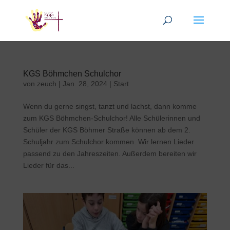
KGS Böhmchen Schulchor
von
zeuch
|
Jan. 28, 2024
|
Start
Wenn du gerne singst, tanzt und lachst, dann komme
zum KGS Böhmchen-Schulchor! Alle Schülerinnen und
Schüler der KGS Böhmer Straße können ab dem 2.
Schuljahr zum Schulchor kommen. Wir lernen Lieder
passend zu den Jahreszeiten. Außerdem bereiten wir
Lieder für das...