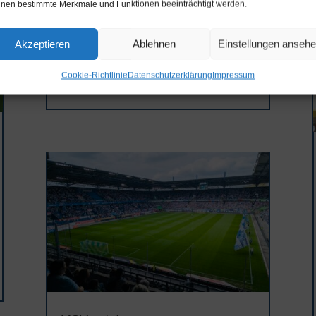
nen bestimmte Merkmale und Funktionen beeinträchtigt werden.
Die Raupen unserer Distelfalter entwickeln
sich gut. Einige sind bereits verpuppt und
wir beobachten gespannt die weitere
Akzeptieren
Ablehnen
Einstellungen anseh
Entwicklung. Unsere Brennesseln scheinen
ihnen gut zu bekommen.
Cookie-Richtlinie
Datenschutzerklärung
Impressum
mehr lesen