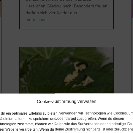
Herzlichen Glückwunsch! Besonders freuen
durften sich vier Kinder aus...
mehr lesen
Cookie-Zustimmung verwalten
dir ein optimales Erlebnis zu bieten, verwenden wir Technologien wie Cookies, u
Von der Raupe zum Distelfalter
äteinformationen zu speichern und/oder darauf zuzugreifen. Wenn du diesen
hnologien zustimmst, können wir Daten wie das Surfverhalten oder eindeutige IDs
Mai 8, 2026
ser Website verarbeiten. Wenn du deine Zustimmung nicht erteilst oder zurückziehs