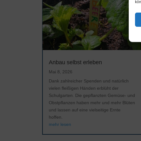
kön
Anbau selbst erleben
Mai 8, 2026
Dank zahlreicher Spenden und natürlich
vielen fleißigen Händen erblüht der
Schulgarten. Die gepflanzten Gemüse- und
Obstpflanzen haben mehr und mehr Blüten
und lassen auf eine vielseitige Ernte
hoffen.
mehr lesen