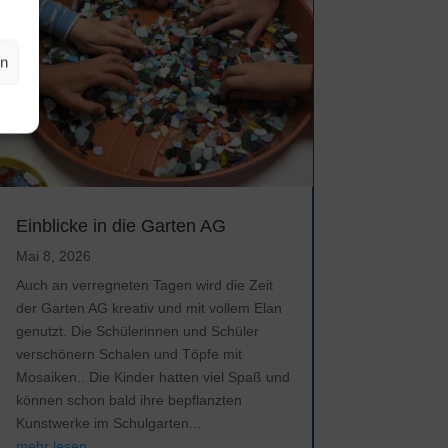
en
Einblicke in die Garten AG
Mai 8, 2026
Auch an verregneten Tagen wird die Zeit
der Garten AG kreativ und mit vollem Elan
genutzt. Die Schülerinnen und Schüler
verschönern Schalen und Töpfe mit
Mosaiken.. Die Kinder hatten viel Spaß und
können schon bald ihre bepflanzten
Kunstwerke im Schulgarten...
mehr lesen