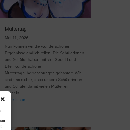
Muttertag
Mai 11, 2026
Nun können wir die wunderschönen
Ergebnisse endlich teilen: Die Schülerinnen
und Schüler haben mit viel Geduld und
Eifer wunderschöne
Muttertagsüberraschungen gebastelt. Wir
sind uns sicher, dass unsere Schülerinnen
und Schüler damit vielen Mütter ein
Lächeln...
mehr lesen
m
 auf
t,